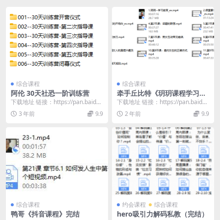
综合课程
综合课程
阿伦 30天社恐一阶训练营
牵手丘比特《玥玥课程学习专
用》
下载地址 链接：https://pan.baidu.
下载地址 链接：https://pan.baidu.
com/s/1bQzmX80...
com/s/11Q6wrOi...
3 年前
9.9
2 年前
9.9
综合课程
约会课程
综合课程
鸭哥《抖音课程》完结
hero吸引力解码私教（完结）