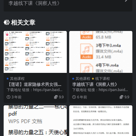
李越线下课《洞察人性》
相关文章
其他课程
其他课程
线下课程
【莲诺】道家隐修术男女强肾
李越线下课《洞察人性》
气养生功法
下载地址 链接：https://pan.baidu.
下载地址 链接：https://pan.baidu.
com/s/1Q63Q3Qw...
com/s/1pWVQK2l...
3 年前
9.9
6 年前
9.9