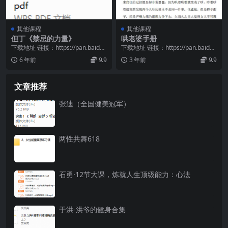
其他课程
其他课程
但丁《禁忌的力量》
哄老婆手册
下载地址 链接：https://pan.baidu.
下载地址 链接：https://pan.baidu.
com/s/1XS0o2kw...
com/s/1h4DSaT6...
6 年前
9.9
3 年前
9.9
文章推荐
张迪（全国健美冠军）
两性共舞618
石勇·12节大课，炼就人生顶级能力：心法
于洪-洪爷的健身合集