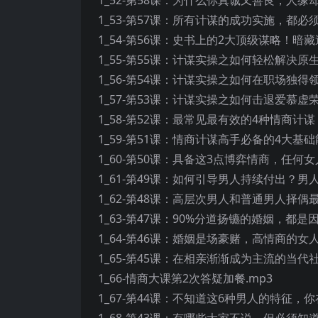
1_53-第57课：所有计谋的成功实施，都必
1_54-第56课：史书上的2大顶级谋略！暗
1_55-第55课：计谋实操之如何轻松解决原
1_56-第54课：计谋实操之如何在职场独得
1_57-第53课：计谋实操之如何击退爱慕虚荣
1_58-第52课：最常见最有效的4种情商计谋
1_59-第51课：情商计谋高手必备的4大基础
1_60-第50课：具备这3点博弈情商，任
1_61-第49课：如何引导男人持续付出？
1_62-第48课：高层次男人和普通男人择偶最
1_63-第47课：90%分道扬镳的婚姻，都
1_64-第46课：婚姻是场豪赌，高情商的女
1_65-第45课：在相亲渐渐成为主流的当
1_66-情商大课第2次答疑加餐.mp3
1_67-第44课：不知道这6种男人的特征，
1_68-第43课：有哪些大家不说，但必须知