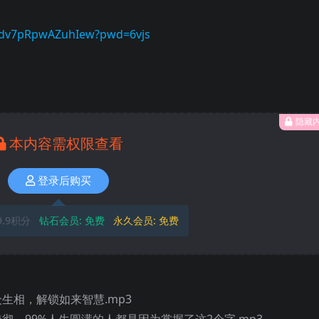
Oldv7pRpwAZuhIew?pwd=6vjs
隐藏
本内容需权限查看
登录后购买
9.9积分
钻石会员:
免费
永久会员:
免费
众生相，解锁如来智慧.mp3
透彻，99%人生圆满的人都是因为掌握了这2个字.mp3