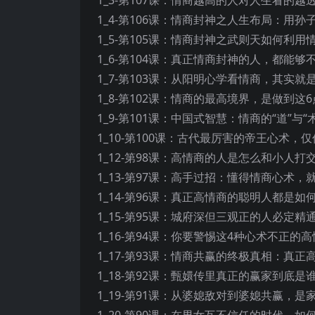
1_4-第106课：情商封神之人生布局：用孙子
1_5-第105课：情商封神之武则天如何利用
1_6-第104课：真正情商封神的人，都能够
1_7-第103课：从阳明心学看情商，其实就是
1_8-第102课：情商的最高境界，是做到这6点
1_9-第101课：中国式智慧：情商的“道”与“术
1_10-第100课：古代最厉害的帝王心术，
1_12-第98课：高情商的人是怎么和小人打交
1_13-第97课：高手过招：懂得情商心术，
1_14-第96课：真正高情商的聪明人都是如
1_15-第95课：城府深但三观正的人必定精通
1_16-第94课：你要警惕这4种心术不正的高
1_17-第93课：情商共赢的终极真相：真正
1_18-第92课：甄嬛传里真正的赢家到底
1_19-第91课：从婆媳敌对到婆媳共赢，是
1_20-第90课：在男女互不信任的时代，如