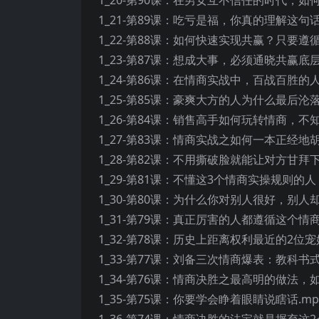
1_21-第89课：吃亏是福，你真的理解这
1_22-第88课：如何快速实现共赢？只要遵
1_23-第87课：想成大事，必须通晓共赢底
1_24-第86课：在情商实战中，百战百胜的
1_25-第85课：豪爽大方的人为什么最后沦
1_26-第84课：销售高手如何玩转情商，不
1_27-第83课：情商实战之如何一本正经地
1_28-第82课：不用撕破脸就能让对方甘拜
1_29-第81课：不懂这3个情商实操规则的
1_30-第80课：为什么你对别人很好，别人
1_31-第79课：真正厉害的人都遵循这个情
1_32-第78课：历史上距离权利最近的2
1_33-第77课：刘备三次情商爆表：教科书式
1_34-第76课：情商决胜之最高明的做法，
1_35-第75课：你要学会睁着眼睛说瞎话.mp
1_36-第74课：情商决胜的法宝就是摒弃这