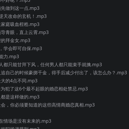
须先做到这一点.mp3
藏逆天改命的玄机！.mp3
生家庭吸血桎梏.mp3
领导青眼，直上云霄.mp3
的拜金女.mp3
，学会即可自保.mp3
能力.mp3
何女人都只能甘拜下风，任何男人都只能束手就擒.mp3
男人追自己的时候豪掷千金，得手后减少付出了，该怎么办？.mp3
大的4点不同.mp3
是因为犯了这6个最不起眼的婚恋相处禁忌.mp3
人都是这样做的.mp3
代社会，你必须要知道的这些高情商婚恋真相.mp3
你在情场是没有未来的.mp3
道的职场潜规则.mp3