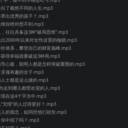
走向了截然不同的人生.mp3
够养出优秀的孩子？.mp3
思维你绝对想不到.mp3
，往往具备这3种“破局思维”.mp3
出2000年以来对女性设置的枷锁.mp3
评价体系，攀登自己的财富巅峰.mp3
要获得幸福就要破这3种局.mp3
为领导心腹，聪明人都是怎样突破重围的.mp3
个灵魂有趣的女子.mp3
功人士都是这么做的.mp3
成为走到哪儿都受欢迎的人.mp3
体现在这4个字当中.mp3
“无情”的人过得更好？.mp3
层人的观念，如同挖他们祖坟.mp3
，你中招了吗？.mp3
不好呢？.mp3