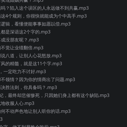
句话吗？陷入这个误区的人永远做不到共赢.mp3
循这4个规则，你很快就能成为个中高手.mp3
层逻辑，看懂便能事事如愿以偿.mp3
人都是深谙这2个字的.mp3
落成没朋友呢？.mp3
知不觉让业绩翻倍.mp3
胡说八道，让别人心花怒放.mp3
下风的精髓，就是这11个字.mp3
人，一定吃力不讨好.mp3
却不领情？因为你的情商出了问题.mp3
商决胜法则，你具备吗？.mp3
位宠妃，最终却悲催惨死，只因她们身上都有这个缺陷.mp3
地收服人心.mp3
如何不动声色地让别人听你的话.mp3
3
2个字，做不到早晚会吃亏.mp3