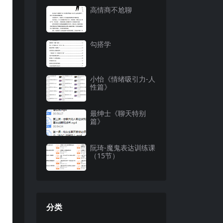
高情商不尬聊
勾搭学
小怡《情绪吸引力-人
性篇》
最绅士《聊天特别
篇》
阮琦-魔鬼表达训练课
（15节）
分类