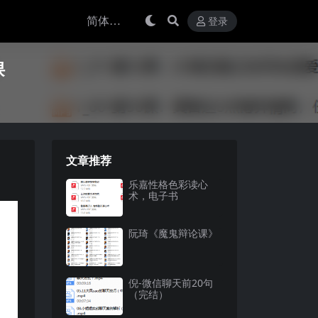
登录
课
文章推荐
乐嘉性格色彩读心
术，电子书
阮琦《魔鬼辩论课》
倪-微信聊天前20句
（完结）