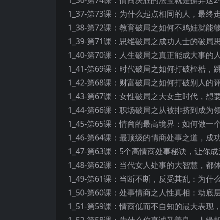
1_37-第73课：为什么起点相同的人，最终
1_38-第72课：教育破局之如何不鸡娃就能
1_39-第71课：思维破局之成功人士的破局
1_40-第70课：人生破局之真正能成大事的人
1_41-第69课：时代破局之如何打破桎梏，跳
1_42-第68课：财富破局之如何打破别人的
1_43-第67课：女性破局之大女主时代，想
1_44-第66课：职场破局之从被排挤到成
1_45-第65课：情商的最高境界：如何做一
1_46-第64课：最顶级的情商处事之道，成
1_47-第63课：5个高情商处事秘诀，让你
1_48-第62课：当代女人处事的大智慧，都
1_49-第61课：当断不断，反受其乱：为什么
1_50-第60课：处事情商之人性真相：动底
1_51-第59课：情商低而不自知的最大表现
1_52-第58课：为什么你真诚又善良，人缘却