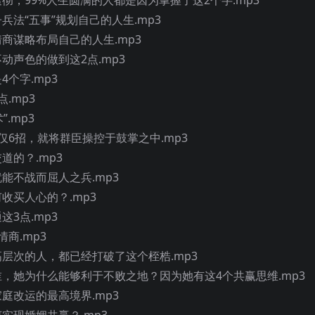
兵法“五事”规划自己的人生.mp3
情商谋略布局自己的人生.mp3
不动声色的做到这2点.mp3
4个字.mp3
.mp3
”.mp3
仅仅6招，就将群臣操控于鼓掌之中.mp3
道的？.mp3
就能不战而屈人之兵.mp3
何收买人心的？.mp3
这3点.mp3
情商.mp3
高层次的人，都已经打破了这个桎梏.mp3
是谁，她为什么能够利于不败之地？因为她有这4个共赢思维.mp3
家庭改运的最高境界.mp3
何实现婚姻共赢？.mp3