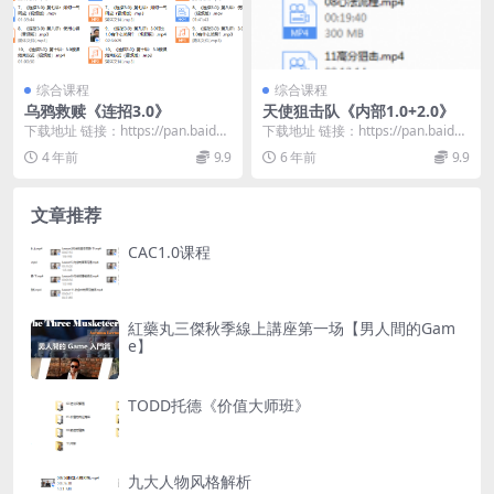
综合课程
综合课程
乌鸦救赎《连招3.0》
天使狙击队《内部1.0+2.0》
下载地址 链接：https://pan.baidu.
下载地址 链接：https://pan.baidu.
com/s/1QV6sDDF...
com/s/1D1CN4ck...
4 年前
9.9
6 年前
9.9
文章推荐
CAC1.0课程
紅藥丸三傑秋季線上講座第一场【男人間的Gam
e】
TODD托德《价值大师班》
九大人物风格解析