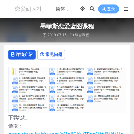
登录
墨菲斯恋爱蓝图课程
2019-07-15
综合课程
详情介绍
常见问题
下载地址
链接：
https://pan.baidu.com/s/1p6GYcyTRqeMW6lN6tMx