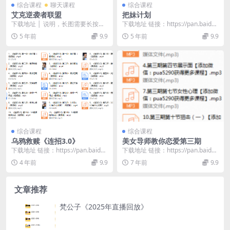
综合课程
聊天课程
综合课程
艾克逆袭者联盟
把妹计划
下载地址 │ 说明，长图需要长按住
下载地址 链接：https://pan.baidu.
图片下载到手机，手机相册找到图
com/s/1D5RxoGv...
5 年前
9.9
5 年前
9.9
片 .txt │...
综合课程
综合课程
乌鸦救赎《连招3.0》
美女导师教你恋爱第三期
下载地址 链接：https://pan.baidu.
下载地址 链接：https://pan.baidu.
com/s/1QV6sDDF...
com/s/16NjsRLS...
4 年前
9.9
7 年前
9.9
文章推荐
梵公子《2025年直播回放》