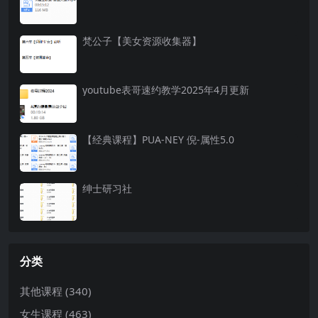
梵公子【美女资源收集器】
youtube表哥速约教学2025年4月更新
【经典课程】PUA-NEY 倪-属性5.0
绅士研习社
分类
其他课程
(340)
女生课程
(463)