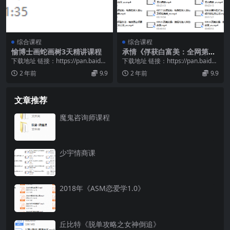
综合课程
综合课程
愉博士画蛇画树3天精讲课程
承情《俘获白富美：全网第一
高分顶美课》
下载地址 链接：https://pan.baidu.
下载地址 链接：https://pan.baidu.
com/s/1J0NKaEo...
com/s/1VRuPATT...
2 年前
9.9
2 年前
9.9
文章推荐
魔鬼咨询师课程
少宇情商课
2018年《ASM恋爱学1.0》
丘比特《脱单攻略之女神倒追》