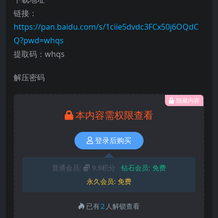
链接：
https://pan.baidu.com/s/1ciie5dvdc3FCx50j6OQdC
Q?pwd=whqs
提取码：whqs
解压密码
隐藏内容
本内容需权限查看
登录后购买
普通会员:
9.9积分
钻石会员:
免费
永久会员:
免费
已有
2
人解锁查看