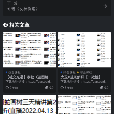
下一篇
许诺《女神倒追》
相关文章
综合课程
约会课程
综合课程
【社交光谱】泰勒《蓝图解码
大卫X规则解释【一致性】
2.0重铸蓝图》标准班
下载地址 链接：https://pan.baidu.
下载地址 链接：https://pan.baidu.
com/s/1jzsAKsv...
com/s/12rdpeW2...
2 年前
9.9
5 年前
9.9