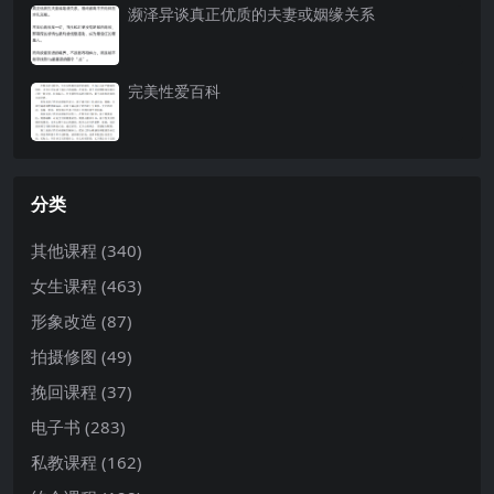
濒泽异谈真正优质的夫妻或姻缘关系
完美性爱百科
分类
其他课程
(340)
女生课程
(463)
形象改造
(87)
拍摄修图
(49)
挽回课程
(37)
电子书
(283)
私教课程
(162)