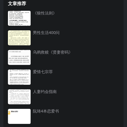
文章推荐
《狼性法则》
男性生活400问
乌鸦救赎《贤妻密码》
爱情七宗罪
人妻约会指南
阮琦4本恋爱书