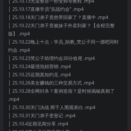
│ 25.10.13无需整容一秒变帅哥教程 .mp4
│ 25.10.17直播学员“实战约会” .mp4
│ 25.10.18关门弟子竟然带回家了？直播中 .mp4
│ 25.10.22关门弟子竟被妹子外卖到家？【全程完整
版】 .mp4
│ 25.10.22晚上十点：学员_助教_梵公子同一酒吧同时
约会 .mp4
│ 25.10.23梵公子助理约会30分收尾 .mp4
│ 25.10.24最强泡妞营销 .mp4
│ 25.10.25近期真知灼见 .mp4
│ 25.10.26美女赚钱的三种交易方式 .mp4
│ 25.10.28全网封杀？案例造假？是时候揭秘真相了
.mp4
│ 25.10.30关门决战 两千人围观表白 .mp4
│ 25.10.31关门弟子变形记 .mp4
│ 25.10.4近期见闻分享 .mp4