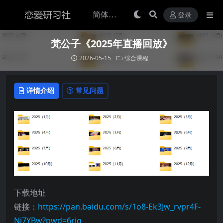
登录
梵公子《2025年直播回放》
2026-05-15
综合课程
详情介绍
常见问题
下载地址
链接：
https://pan.baidu.com/s/1o8-Ek3Jw_rvpr4F-
Ni7YBw?pwd=6rjg