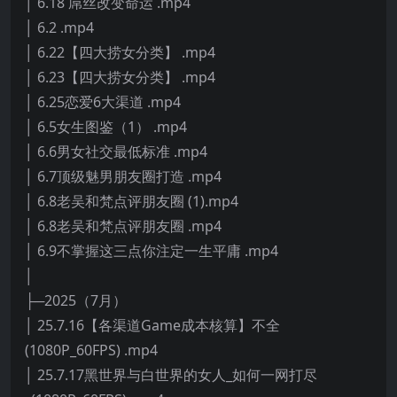
│ 6.18 屌丝改变命运 .mp4
│ 6.2 .mp4
│ 6.22【四大捞女分类】 .mp4
│ 6.23【四大捞女分类】 .mp4
│ 6.25恋爱6大渠道 .mp4
│ 6.5女生图鉴（1） .mp4
│ 6.6男女社交最低标准 .mp4
│ 6.7顶级魅男朋友圈打造 .mp4
│ 6.8老吴和梵点评朋友圈 (1).mp4
│ 6.8老吴和梵点评朋友圈 .mp4
│ 6.9不掌握这三点你注定一生平庸 .mp4
│
├─2025（7月）
│ 25.7.16【各渠道Game成本核算】不全
(1080P_60FPS) .mp4
│ 25.7.17黑世界与白世界的女人_如何一网打尽