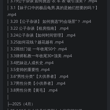
│ 3.19公子杂谈 如何挑选“衣 车 表”吸引顶美？ .mp4
│ 3.1【妹子口中的极品龟男.真的是她们想要的吗？】
.mp4
│ 3.20【公子杂谈】 如何挑选“约会场景”？ .mp4
│ 3.22 公子杂谈【租房指南】 .mp4
│ 3.24公子杂谈【如何时间管理】 .mp4
│ 3.25如何花钱？越花越有 .mp4
│ 3.2屌丝门徒 一年收尾50个 .mp4
│ 3.3律师私教一年收尾30+顶美 .mp4
│ 3.4把妹达人成长史 .mp4
│ 3.5变帅的重要性 .mp4
│ 3.6“男性分类”【大供养者】 .mp4
│ 3.7男性分类【小供养者】 .mp4
│ 3.8男性分类【黄毛】 .mp4
│
├─2025（4月）