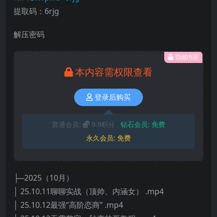
提取码：6rjg
解压密码
隐藏内容
本内容需权限查看
登录后购买
普通会员:
9.9积分
钻石会员:
免费
永久会员:
免费
├─2025（10月）
│ 25.10.11聊聊实战（顶帅、内涵女） .mp4
│ 25.10.12最强“高阶恋商” .mp4