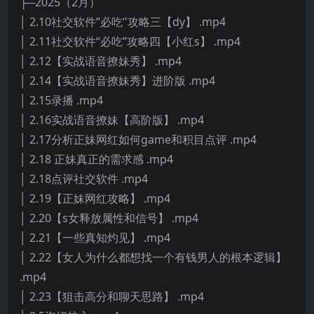
├─2025（2月）
│ 2.10社交软件‘’必吃‘'攻略三【dy】 .mp4
│ 2.11社交软件“必吃”攻略四【小红s】 .mp4
│ 2.12【实战语音撩妹秀】 .mp4
│ 2.14【实战语音撩妹秀】进阶版 .mp4
│ 2.15录播 .mp4
│ 2.16实战语音撩妹【高阶版】 .mp4
│ 2.17分析正妹网红如何game和积目点评 .mp4
│ 2.18 正妹真正的需求感 .mp4
│ 2.18点评社交软件 .mp4
│ 2.19【正妹网红攻略】 .mp4
│ 2.20【s女释放属性和信号】 .mp4
│ 2.21【一些真知灼见】 .mp4
│ 2.22【女人为什么都想找一个有钱男人的根本逻辑】
.mp4
│ 2.23【狙击高分和聊天思路】 .mp4