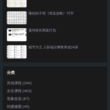
懂你的子明《情圣攻略》75节
嘉绮校长两套打包
细节为王 人际福尔摩斯养成24讲
分类
其他课程
(340)
女生课程
(463)
形象改造
(87)
拍摄修图
(49)