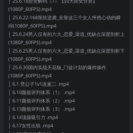
│ 25.6.18捞女解码（1）【四大捞女分类】
(1080P_60FPS).mp4
│ 25.6.22-168屌丝逆袭_全靠这三个女人怦然心动的瞬
间(1080P_60FPS).mp4
│ 25.6.24男人仅有的六大_恋爱_渠道_优缺点深度剖析上
(1080P_60FPS).mp4
│ 25.6.25男人仅有的六大_恋爱_渠道_优缺点深度剖析下
(1080P_60FPS).mp4
│ 25.6.30国内实战天花板_门徒计划的爆炸操作
(1080P_60FPS).mp4
│ 6.1 梵公子1v1连麦二 .mp4
│ 6.10颜值评判体系（1） .mp4
│ 6.11颜值评判体系（2） .mp4
│ 6.13颜值评判体系（3） .mp4
│ 6.14顶级吸引力 .mp4
│ 6.17女性出轨 .mp4