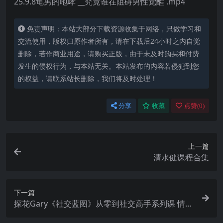
25.9.8龟男的咆哮 __究竟谁在阻碍男性觉醒 .mp4
免责声明：本站大部分下载资源收集于网络，只做学习和
交流使用，版权归原作者所有，请在下载后24小时之内自觉
删除，若作商业用途，请购买正版，由于未及时购买和付费
发生的侵权行为，与本站无关。本站发布的内容若侵犯到您
的权益，请联系站长删除，我们将及时处理！
分享
收藏
点赞(
0
)
上一篇
清水健课程合集
下一篇
探花Gary《社交蓝图》从零到社交高手系列课 情商
提升 构建社交体系