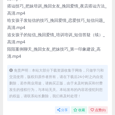
搭讪技巧_把妹培训_挽回女友_挽回爱情_夜店搭讪方法_
高清.mp4
给女孩子发短信的技巧_挽回爱情_恋爱技巧_短信问题_
高清.mp4
追女孩子的短信_挽回爱情_培训培训_短信答疑（续）_
高清.mp4
陌陌案例聊天_挽回女友_把妹技巧_第一印象建设_高
清.mp4
免责声明：本站大部分下载资源收集于网络，只做学习和
交流使用，版权归原作者所有，请在下载后24小时之内自觉
删除，若作商业用途，请购买正版，由于未及时购买和付费
发生的侵权行为，与本站无关。本站发布的内容若侵犯到您
的权益，请联系站长删除，我们将及时处理！
分享
收藏
点赞(
0
)