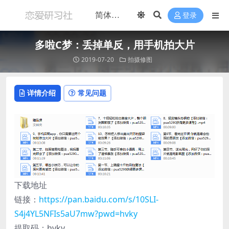
登录
多啦C梦：丢掉单反，用手机拍大片
2019-07-20
拍摄修图
详情介绍
常见问题
下载地址
链接：
https://pan.baidu.com/s/10SLI-
S4j4YL5NFIs5aU7mw?pwd=hvky
提取码：hvky