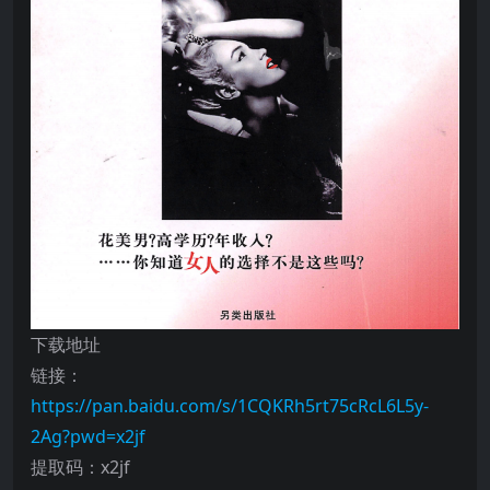
下载地址
链接：
https://pan.baidu.com/s/1CQKRh5rt75cRcL6L5y-
2Ag?pwd=x2jf
提取码：x2jf