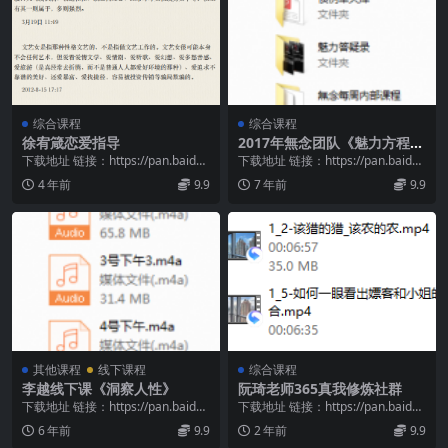
综合课程
综合课程
徐宥箴恋爱指导
2017年無念团队《魅力方程式
5.0》
下载地址 链接：https://pan.baidu.
下载地址 链接：https://pan.baidu.
com/s/1ZGknxOo...
com/s/1Gf7zClt...
4 年前
9.9
7 年前
9.9
其他课程
线下课程
综合课程
李越线下课《洞察人性》
阮琦老师365真我修炼社群
下载地址 链接：https://pan.baidu.
下载地址 链接：https://pan.baidu.
com/s/1pWVQK2l...
com/s/1VDOgJnZ...
6 年前
9.9
2 年前
9.9