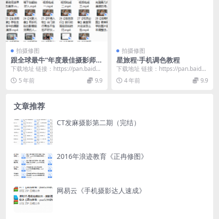
拍摄修图
拍摄修图
跟全球最牛“年度最佳摄影师”
星旅程·手机调色教程
学摄影！（完结）
下载地址 链接：https://pan.baidu.
下载地址 链接：https://pan.baidu.
com/s/1B9_sezT...
com/s/1mlGgJFZ...
5 年前
9.9
4 年前
9.9
文章推荐
CT发麻摄影第二期（完结）
2016年浪迹教育《正冉修图》
网易云《手机摄影达人速成》