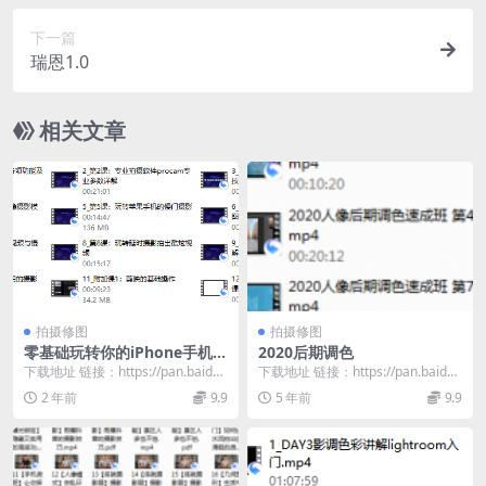
下一篇
瑞恩1.0
相关文章
拍摄修图
拍摄修图
零基础玩转你的iPhone手机摄
2020后期调色
影功能 _ 杨老师讲摄影
下载地址 链接：https://pan.baidu.
下载地址 链接：https://pan.baidu.
com/s/1AdQyNx9...
com/s/1-74QUbF...
2 年前
9.9
5 年前
9.9