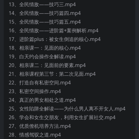
13、全民情敌——技巧三.mp4
14、全民情敌——技巧篇四.mp4
15、全民情敌——技巧篇五.mp4
16、全民情敌——进阶篇+案例解析.mp4
17、进阶篇plus：被女生倒追的核心.mp4
18、相亲课一：见面的核心.mp4
19、白天约会操作全解读.mp4
20、相亲课二：见面前的要素.mp4
21、相亲课程第三节：第二次见面.mp4
22、打造自有私密空间.mp4
23、私密空间操作.mp4
24、真正的男女相处之道.mp4
25、女性陷阱全解读——为什么男人离不开女人.mp4
26、学会和女生交朋友，利用女生扩展社交.mp4
27、优质僚机培养方法.mp4
28、情感驾驭之道.mp4