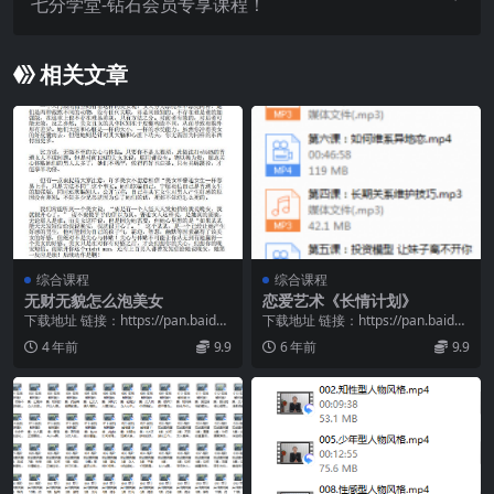
七分学堂-钻石会员专享课程！
相关文章
综合课程
综合课程
无财无貌怎么泡美女
恋爱艺术《长情计划》
下载地址 链接：https://pan.baidu.
下载地址 链接：https://pan.baidu.
com/s/1lGMuh91...
com/s/1uRZvswz...
4 年前
9.9
6 年前
9.9