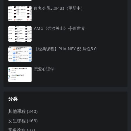
红丸会员3.0Plus（更新中）
AMG《强渡关山》➕新世界
【经典课程】PUA-NEY 倪-属性5.0
恋爱心理学
分类
其他课程
(340)
女生课程
(463)
形象改造
(87)