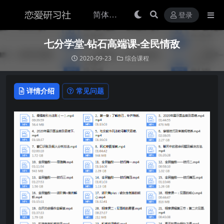
登录
七分学堂-钻石高端课-全民情敌
2020-09-23
综合课程
详情介绍
常见问题