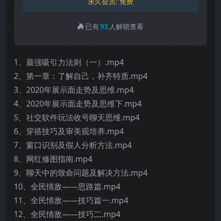
永久会员:
免费
已有
93
人解锁查看
1、最强吸引力法则（一）.mp4
2、第一章：了解自己，补齐特质.mp4
3、2020年展示面走势及思维.mp4
4、2020年展示面走势及思维下.mp4
5、社交软件玩法收号聊天思维.mp4
6、穿搭技巧及审美观培养.mp4
7、窗口识别及假人分析方法.mp4
8、网红修图指南.mp4
9、聊天中的致命问题及解决方法.mp4
10、全民情敌——思路篇.mp4
11、全民情敌——技巧篇一.mp4
12、全民情敌——技巧二.mp4