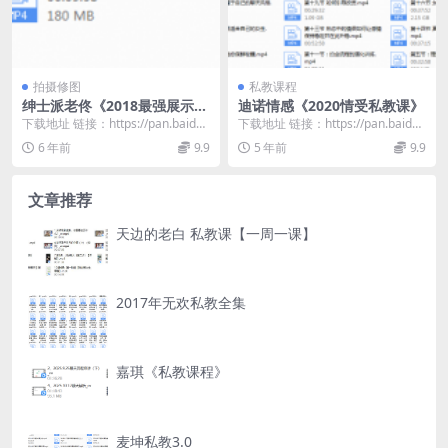
拍摄修图
私教课程
绅士派老佟《2018最强展示面
迪诺情感《2020情受私教课》
教程》
下载地址 链接：https://pan.baidu.
下载地址 链接：https://pan.baidu.
com/s/1bXApBiJ...
com/s/1FSksA0j...
6 年前
9.9
5 年前
9.9
文章推荐
天边的老白 私教课【一周一课】
2017年无欢私教全集
嘉琪《私教课程》
麦坤私教3.0