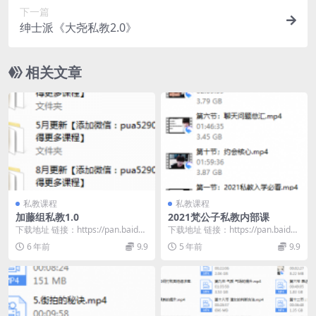
下一篇
绅士派《大尧私教2.0》
相关文章
私教课程
私教课程
加藤组私教1.0
2021梵公子私教内部课
下载地址 链接：https://pan.baidu.
下载地址 链接：https://pan.baidu.
com/s/1xQocrwW...
com/s/1nnkGN_H...
6 年前
9.9
5 年前
9.9