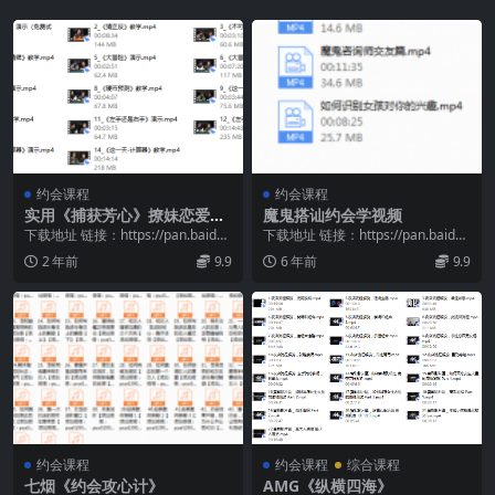
约会课程
约会课程
实用《捕获芳心》撩妹恋爱女
魔鬼搭讪约会学视频
神魔术教学课程
下载地址 链接：https://pan.baidu.
下载地址 链接：https://pan.baidu.
com/s/1h4w2ROy...
com/s/1QvVHZLK...
2 年前
9.9
6 年前
9.9
约会课程
约会课程
综合课程
七烟《约会攻心计》
AMG《纵横四海》