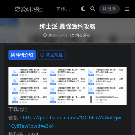
登录
绅士派-最强邀约攻略
2020-06-13
约会课程
详情介绍
常见问题
下载地址
链接：
https://pan.baidu.com/s/1OLbFuWs4iolfgw-
1Cy8Taw?pwd=e3x4
提取码：e3x4