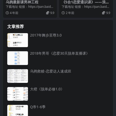
乌鸦最新课男神工程
《5合1恋爱通识课》——浪哥
出品
下载地址 链接：https://pan.baidu.
下载地址 链接：https://pan.baidu.
com/s/127ES5FZ...
com/s/1wwNsO2e...
4 年前
9.9
2 年前
9.9
文章推荐
2017年舞步至尊3.0
2018年男哥《恋爱30天脱单直播课》
乌鸦救赎-恋爱达人速成班
大橙《脱单必修1.0》
Q帝1-6季