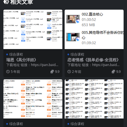
相关文章
综合课程
综合课程
瑞恩《高分洋妞》
恋者情感《脱单必修-全流程》
下载地址 链接：https://pan.baidu.
下载地址 链接：https://pan.baidu.
com/s/14ZuPMec...
com/s/1ij2cyJy...
5 年前
9.9
2 年前
9.9
综合课程
综合课程