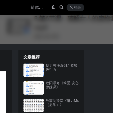
登录
文章推荐
魅力男神系列之超级
吸引力
欧阳浮夸《简爱.攻心
撩妹课》
故事制造室《魅力Mr.
（必学）》