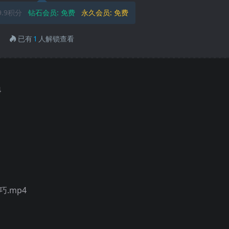
9.9积分
钻石会员:
免费
永久会员:
免费
已有
1
人解锁查看
4
.mp4