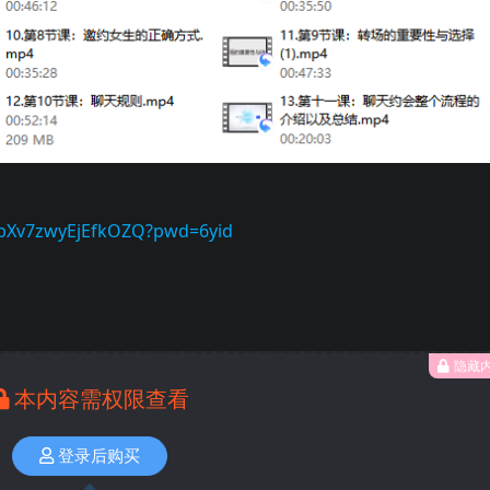
B1bXv7zwyEjEfkOZQ?pwd=6yid
隐藏
本内容需权限查看
登录后购买