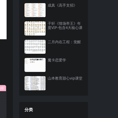
成真《高手支招》
子轩《情场帝王》年
度VIP-包含4大核心课
二月内在工程：觉醒
魔卡恋爱学
山本教育甜心vip课堂
内容
分类