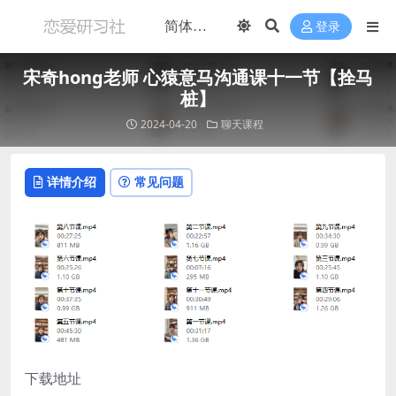
登录
宋奇hong老师 心猿意马沟通课十一节【拴马
桩】
2024-04-20
聊天课程
详情介绍
常见问题
下载地址