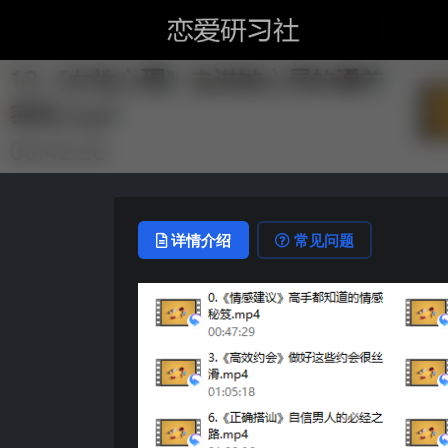
详情介绍
常见问题