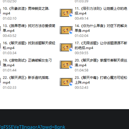
WgFSSEVeTIJnqaorA?pwd=8qnk