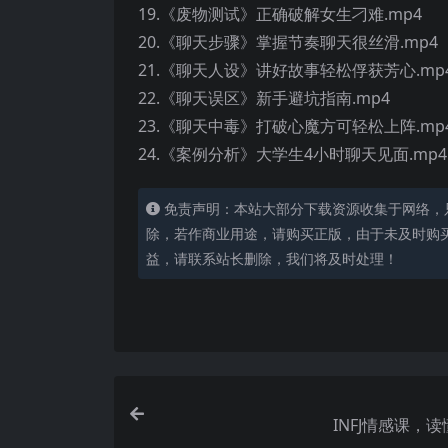
19.《废物测试》正确破解女生刁难.mp4
20.《聊天步骤》掌握节奏聊天很丝滑.mp4
21.《聊天人设》讲好故事轻松俘获芳心.mp
22.《聊天误区》新手避坑指南.mp4
23.《聊天中毒》打破心魔方可轻松上阵.mp
24.《案例分析》大学生4小时聊天见面.mp4
免责声明：本站大部分下载资源收集于网络，
除，若作商业用途，请购买正版，由于未及时购
益，请联系站长删除，我们将及时处理！
INFJ情感课，