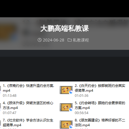
大鹏高端私教课
2024-06-28
私教课程