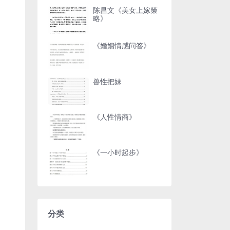
陈昌文《美女上嫁策
略》
《婚姻情感问答》
兽性把妹
《人性情商》
《一小时起步》
分类