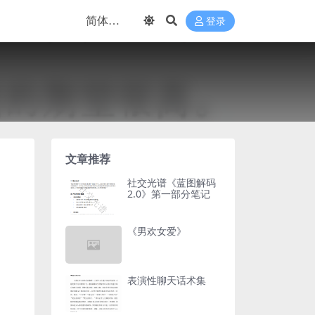
登录
文章推荐
社交光谱《蓝图解码
2.0》第一部分笔记
《男欢女爱》
表演性聊天话术集