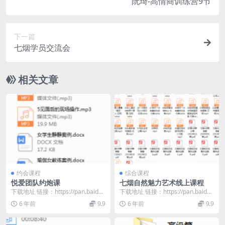
阮琦-高情商训练营9节
下一篇
七烟学员交流会
相关文章
约会课程
综合课程
悦爱团队约炮课
七烟自然魅力艺术线上课程
下载地址 链接：https://pan.baidu.
下载地址 链接：https://pan.baidu.
com/s/1VK2I9D_...
com/s/1oUQAFhl...
6 年前
9.9
6 年前
9.9