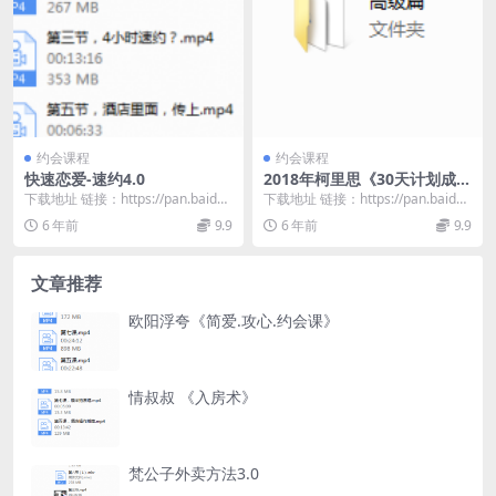
约会课程
约会课程
快速恋爱-速约4.0
2018年柯里思《30天计划成为
搭讪高手》
下载地址 链接：https://pan.baidu.
下载地址 链接：https://pan.baidu.
com/s/1EtSQBAB...
com/s/1Qz3HfDJ...
6 年前
9.9
6 年前
9.9
文章推荐
欧阳浮夸《简爱.攻心.约会课》
情叔叔 《入房术》
梵公子外卖方法3.0