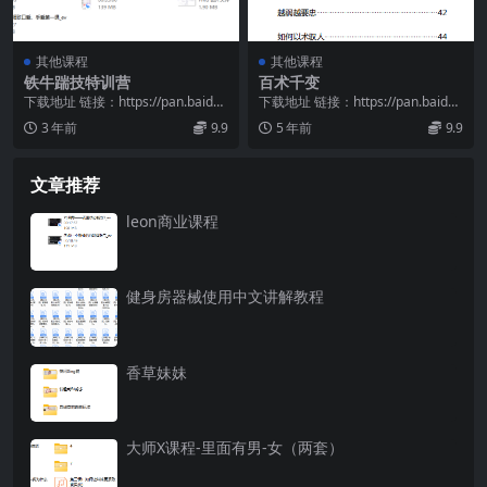
其他课程
其他课程
铁牛踹技特训营
百术千变
下载地址 链接：https://pan.baidu.
下载地址 链接：https://pan.baidu.
com/s/1yy551xP...
com/s/1yFDOc-M...
3 年前
9.9
5 年前
9.9
文章推荐
leon商业课程
健身房器械使用中文讲解教程
香草妹妹
大师X课程-里面有男-女（两套）