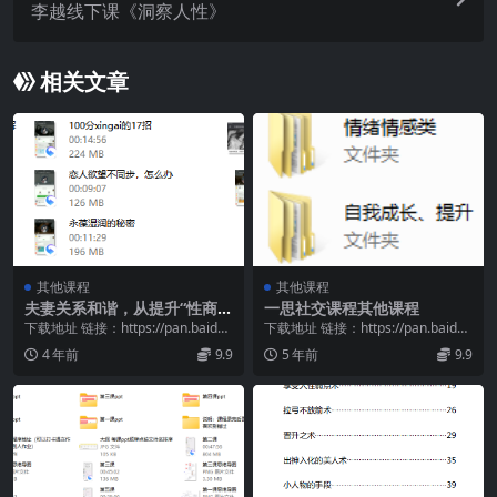
李越线下课《洞察人性》
相关文章
其他课程
其他课程
夫妻关系和谐，从提升“性商”
一思社交课程其他课程
开始
下载地址 链接：https://pan.baidu.
下载地址 链接：https://pan.baidu.
com/s/12rpd50R...
com/s/15g21dcC...
4 年前
9.9
5 年前
9.9