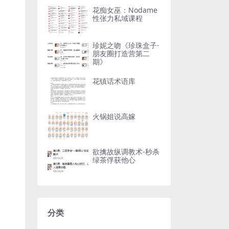
花痴女巫：Nodame
性张力私域课程
珍妮之吻《珍珠盒子·
朋友圈打造营第二
期》
花镇话术语库
火锅姐说高嫁
欲擒故纵调教术-秒杀
绿茶俘获他心
分类