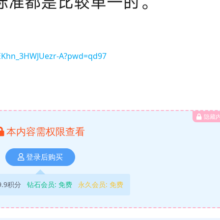
K_EKhn_3HWJUezr-A?pwd=qd97
隐藏
本内容需权限查看
登录后购买
9.9积分
钻石会员:
免费
永久会员:
免费