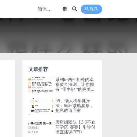
登录
文章推荐
系列6-两性相处的幸
福黄金法则：让你拥
有 “零争吵 ”的完美爱
情。被宠成“公主”的
女人，都知道这些！
59、懒人科学健身
法：疯狂减脂塑形，
把私教请回家
唐唐姐团队【3.0不止
商学院-赛赛】引导付
出直播课(3节)