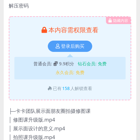
解压密码
隐藏内容
本内容需权限查看
登录后购买
普通会员:
9.9积分
钻石会员:
免费
永久会员:
免费
已有
158
人解锁查看
├─卡卡团队展示面朋友圈拍摄修图课
│ 修图课升级版.mp4
│ 展示面设计的意义.mp4
│ 拍照课升级版.mp4