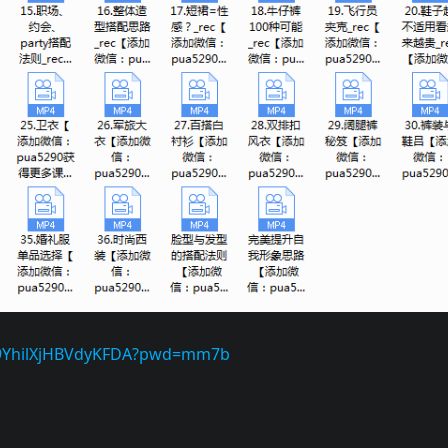
-q9YhilXjHBVdyKFDA?pwd=mm7b