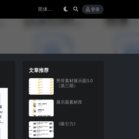
登录
文章推荐
男哥素材展示面3.0
（第三期）
展示面素材库
《吸引力》