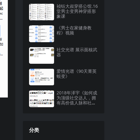
祯钰大叔穿搭公馆.16
堂男士变男神穿搭形
象课
《男士在家健身教
程》视频
社交光谱 展示面核武
器
爱情光谱《90天菁英
蜕变》
2018年泽宇《如何成
为顶级社交达人，拥
有高价值人脉和社交
圈》
分类