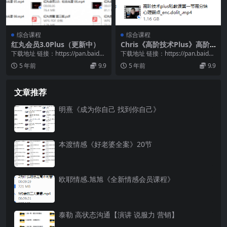
综合课程
综合课程
红丸会员3.0Plus（更新中）
Chris《高阶技术Plus》高阶
者路线
下载地址 链接：https://pan.baidu.
下载地址 链接：https://pan.baidu.
com/s/1wV4qFQ1...
com/s/1RQg5tTj...
5 年前
9.9
5 年前
9.9
文章推荐
明熹《成为你自己 找到你自己》
本渡情感《好老婆全案》20节
欧耶情感.旭旭《全新情感会员课程》
泰勒 高状态沟通【演讲 说服力 营销】