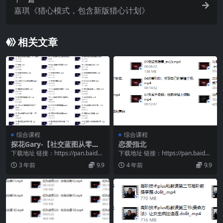
嘉琪《猎心模式，包含新版猎心计划》
相关文章
综合课程
综合课程
探花Gary-【社交蓝图从零到
恋爱指北
社交高手系列课情商提升构建
下载地址 链接：https://pan.baidu.
下载地址 链接：https://pan.baidu.
社交体系】33节
com/s/1jv3OJ0u...
com/s/1l1H7QpW...
3 年前
9.9
4 年前
9.9