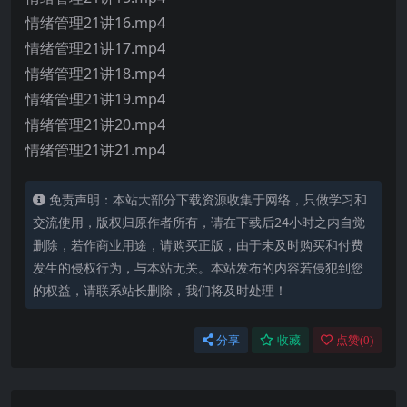
情绪管理21讲16.mp4
情绪管理21讲17.mp4
情绪管理21讲18.mp4
情绪管理21讲19.mp4
情绪管理21讲20.mp4
情绪管理21讲21.mp4
免责声明：本站大部分下载资源收集于网络，只做学习和
交流使用，版权归原作者所有，请在下载后24小时之内自觉
删除，若作商业用途，请购买正版，由于未及时购买和付费
发生的侵权行为，与本站无关。本站发布的内容若侵犯到您
的权益，请联系站长删除，我们将及时处理！
分享
收藏
点赞(
0
)