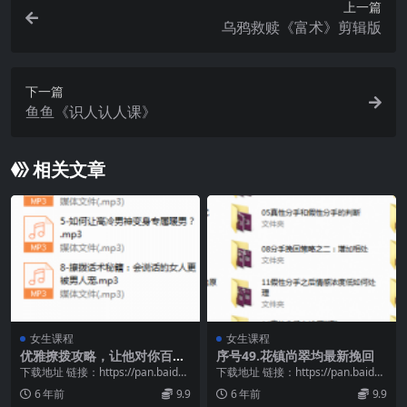
上一篇
乌鸦救赎《富术》剪辑版
下一篇
鱼鱼《识人认人课》
相关文章
女生课程
女生课程
优雅撩拨攻略，让他对你百依
序号49.花镇尚翠均最新挽回
百顺
下载地址 链接：https://pan.baidu.
下载地址 链接：https://pan.baidu.
com/s/1RS1KB1S...
com/s/1Sz3i-ue...
6 年前
9.9
6 年前
9.9