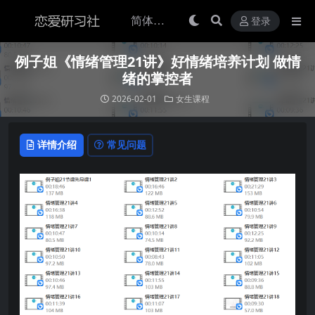
登录
例子姐《情绪管理21讲》好情绪培养计划 做情
绪的掌控者
2026-02-01
女生课程
详情介绍
常见问题