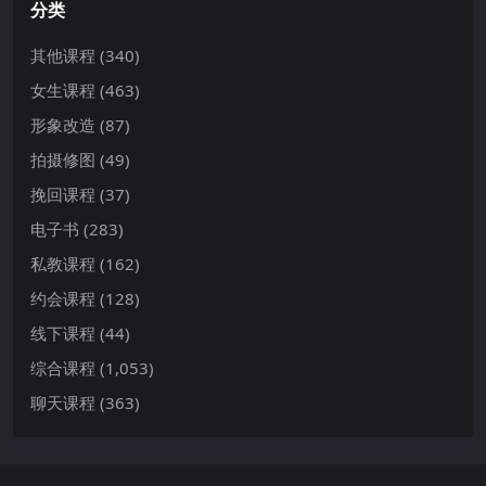
分类
其他课程
(340)
女生课程
(463)
形象改造
(87)
拍摄修图
(49)
挽回课程
(37)
电子书
(283)
私教课程
(162)
约会课程
(128)
线下课程
(44)
综合课程
(1,053)
聊天课程
(363)