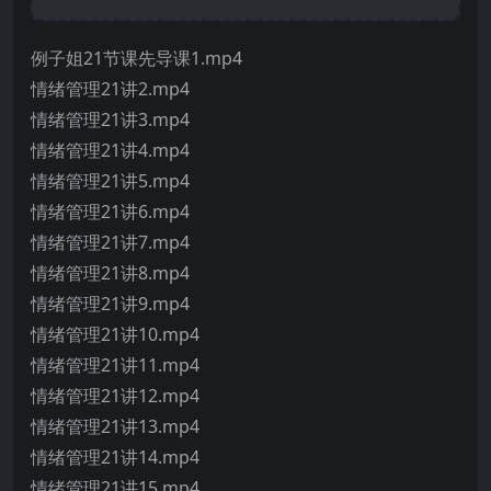
例子姐21节课先导课1.mp4
情绪管理21讲2.mp4
情绪管理21讲3.mp4
情绪管理21讲4.mp4
情绪管理21讲5.mp4
情绪管理21讲6.mp4
情绪管理21讲7.mp4
情绪管理21讲8.mp4
情绪管理21讲9.mp4
情绪管理21讲10.mp4
情绪管理21讲11.mp4
情绪管理21讲12.mp4
情绪管理21讲13.mp4
情绪管理21讲14.mp4
情绪管理21讲15.mp4