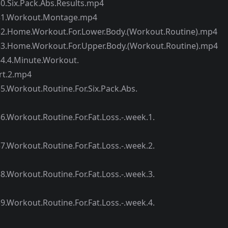
Pack.Abs.Results.mp4
rkout.Montage.mp4
orkout.For.Lower.Body.(Workout.Routine).mp4
orkout.For.Upper.Body.(Workout.Routine).mp4
inute.Workout.
rt.2.mp4
t.Routine.For.Six.Pack.Abs.
.Routine.For.Fat.Loss.-.week.1.
.Routine.For.Fat.Loss.-.week.2.
.Routine.For.Fat.Loss.-.week.3.
.Routine.For.Fat.Loss.-.week.4.