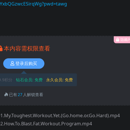
wf7YxbQGzwcESirqWg?pwd=tawg
隐藏
本内容需权限查看
登录后购买
9.9积分
钻石会员:
免费
永久会员:
免费
已有
27
人解锁查看
ghest.Workout.Yet.(Go.home.or.Go.Hard).mp4
o.Blast.Fat.Workout.Program.mp4