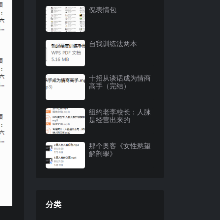
倪表情包
自我训练法两本
十招从谈话成为情商
高手（完结）
纽约老李校长：人脉
是经营出来的
那个奥客《女性慾望
解剖學》
分类