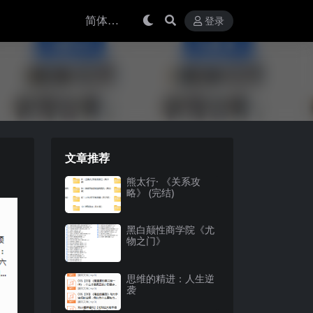
登录
文章推荐
熊太行· 《关系攻
略》 (完结)
黑白颠性商学院《尤
物之门》
思维的精进：人生逆
袭