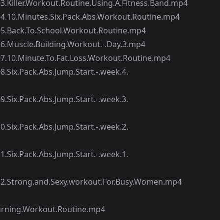
Workout.Routine.Using.A.Fitness.Band.mp4
utes.Six.Pack.Abs.Workout.Routine.mp4
To.School.Workout.Routine.mp4
.Building.Workout.-.Day.3.mp4
ute.To.Fat.Loss.Workout.Routine.mp4
ck.Abs.Jump.Start.-.week.4.
ck.Abs.Jump.Start.-.week.3.
ck.Abs.Jump.Start.-.week.2.
ck.Abs.Jump.Start.-.week.1.
.and.Sexy.workout.For.Busy.Women.mp4
Burning.Workout.Routine.mp4