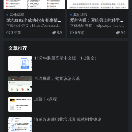
其他课程
其他课程
武志红92个成功心法 把事情做
爱的沟通：写给男士的科学恋
好的心理学课
爱指南
下载地址 链接：https://pan.baidu.
下载地址 链接：https://pan.baidu.
com/s/1_Ba0l5d...
com/s/1hL4--QR...
3 年前
9.9
6 年前
9.9
文章推荐
11分钟胸肌高清中文版（1-2集全）
言语挑逗，究竟该怎么说
加藤非x课程
情感咨询师职业培训班·成就副业钱途