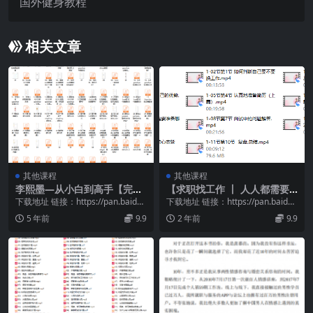
国外健身教程
相关文章
其他课程
其他课程
李熙墨—从小白到高手【完
【求职找工作 丨 人人都需要
结】情趣高手课
的职业规划课】 11集
下载地址 链接：https://pan.baidu.
下载地址 链接：https://pan.baidu.
com/s/12797VUs...
com/s/1SfdARaA...
5 年前
9.9
2 年前
9.9