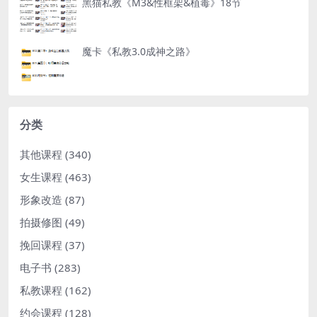
黑猫私教《M3&性框架&植毒》18节
魔卡《私教3.0成神之路》
分类
其他课程
(340)
女生课程
(463)
形象改造
(87)
拍摄修图
(49)
挽回课程
(37)
电子书
(283)
私教课程
(162)
约会课程
(128)