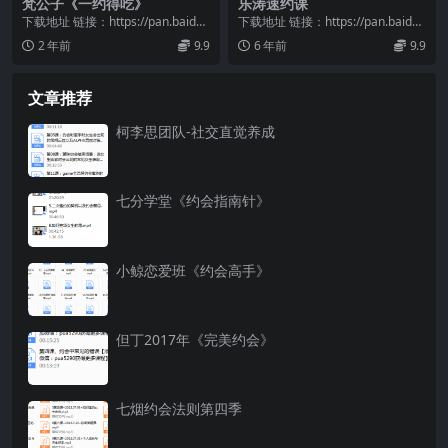
梵公子《一约得吃》
乐涛速约课
下载地址 链接：https://pan.baidu.
下载地址 链接：https://pan.baidu.
com/s/168VrFm-...
com/s/1pSfATaD...
2 年前
9.9
6 年前
9.9
文章推荐
柯李思团队-社交直觉养成
七分学堂《约会指南针》
小鲸恋爱班《约会高手》
但丁2017年《完美约会》
七烟约会法则第四季