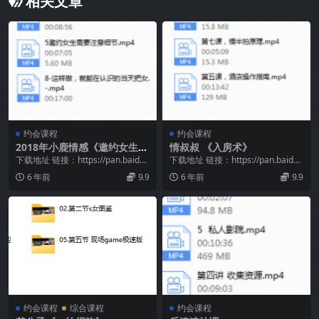
相关文章
约会课程
约会课程
2018年小鹿情感《邀约女生？
情叔叔 《入房术》
看这里！》
下载地址 链接：https://pan.baidu.
下载地址 链接：https://pan.baidu.
com/s/1Ifum1fG...
com/s/1oPFcL3D...
6 年前
9.9
6 年前
9.9
约会课程
综合课程
约会课程