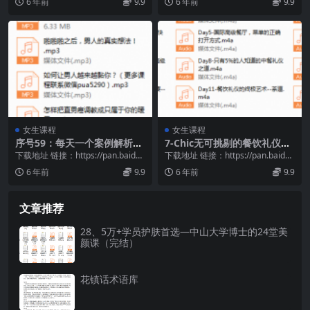
6 年前
9.9
6 年前
9.9
女生课程
女生课程
序号59：每天一个案例解析，
7-Chic无可挑剔的餐饮礼仪得
教你实用的好男人调教术
体指南。
下载地址 链接：https://pan.baidu.
下载地址 链接：https://pan.baidu.
com/s/1McS5-tT...
com/s/1RMNkYDP...
6 年前
9.9
6 年前
9.9
文章推荐
28、5万+学员护肤首选—中山大学博士的24堂美
颜课（完结）
花镇话术语库