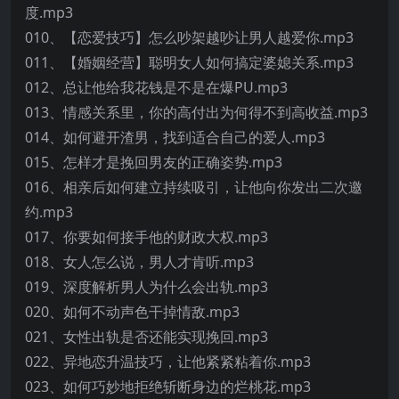
度.mp3
010、【恋爱技巧】怎么吵架越吵让男人越爱你.mp3
011、【婚姻经营】聪明女人如何搞定婆媳关系.mp3
012、总让他给我花钱是不是在爆PU.mp3
013、情感关系里，你的高付出为何得不到高收益.mp3
014、如何避开渣男，找到适合自己的爱人.mp3
015、怎样才是挽回男友的正确姿势.mp3
016、相亲后如何建立持续吸引，让他向你发出二次邀
约.mp3
017、你要如何接手他的财政大权.mp3
018、女人怎么说，男人才肯听.mp3
019、深度解析男人为什么会出轨.mp3
020、如何不动声色干掉情敌.mp3
021、女性出轨是否还能实现挽回.mp3
022、异地恋升温技巧，让他紧紧粘着你.mp3
023、如何巧妙地拒绝斩断身边的烂桃花.mp3