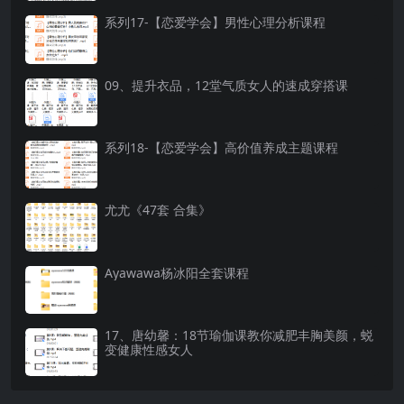
系列17-【恋爱学会】男性心理分析课程
09、提升衣品，12堂气质女人的速成穿搭课
系列18-【恋爱学会】高价值养成主题课程
尤尤《47套 合集》
Ayawawa杨冰阳全套课程
17、唐幼馨：18节瑜伽课教你减肥丰胸美颜，蜕
变健康性感女人