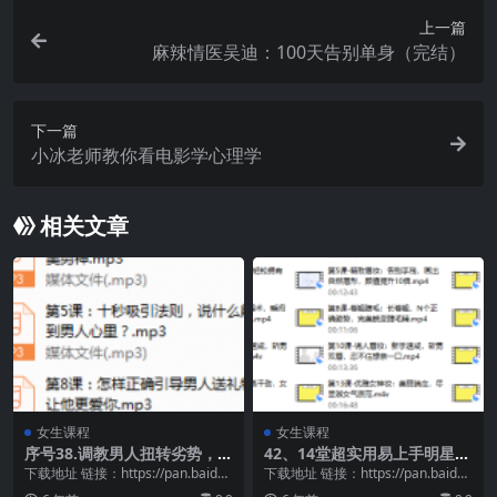
上一篇
麻辣情医吴迪：100天告别单身（完结）
下一篇
小冰老师教你看电影学心理学
相关文章
女生课程
女生课程
序号38.调教男人扭转劣势，让
42、14堂超实用易上手明星美
他以你的方式来爱你
妆术，让你妆出美丽与自信
下载地址 链接：https://pan.baidu.
下载地址 链接：https://pan.baidu.
com/s/1EYQ13Sl...
com/s/1nL5yRN9...