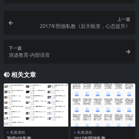
上一篇
2017年熙德私教《后天蜕变，心态提升》
下一篇
浪迹教育-内部语音
相关文章
私教课程
私教课程
雅痞VIP私教
2017年阿坤私教