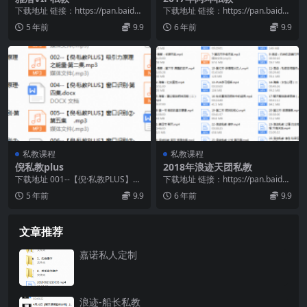
下载地址 链接：https://pan.baidu.
下载地址 链接：https://pan.baidu.
com/s/1gORZ5qP...
com/s/1KhCRNVY...
5 年前
9.9
6 年前
9.9
私教课程
私教课程
倪私教plus
2018年浪迹天团私教
下载地址 001--【倪·私教PLUS】吸
下载地址 链接：https://pan.baidu.
引力原理·第一集.docx 001--...
com/s/1uO8cMbB...
5 年前
9.9
6 年前
9.9
文章推荐
嘉诺私人定制
浪迹-船长私教