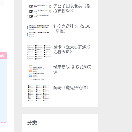
梵公子团队老吴《偷
心神聊3.0》
社交光谱社长《SOU
L掌握》
魔卡《强大心态炼成
之聊天课》
内容
悦爱团队-傻瓜式聊天
课
阮琦《魔鬼辩论课》
分类