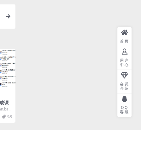
首页
用户
中心
会员
介绍
成课
QQ
n.baid
客服
9.9