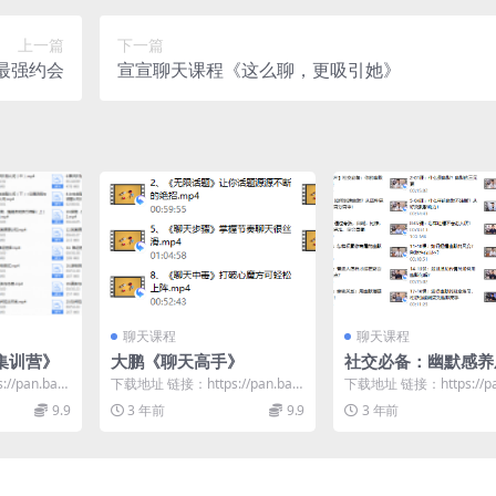
上一篇
下一篇
-最强约会
宣宣聊天课程《这么聊，更吸引她》
聊天课程
聊天课程
集训营》
大鹏《聊天高手》
社交必备：幽默感养
/pan.baid
下载地址 链接：https://pan.baid
下载地址 链接：https://pa
u.com/s/1SZd2ACO...
u.com/s/1vuzZYSh...
9.9
3 年前
9.9
3 年前