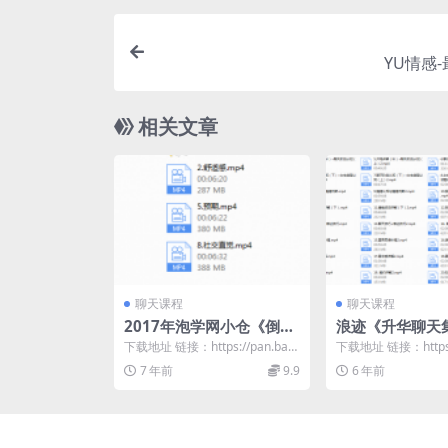
YU情感
相关文章
聊天课程
聊天课程
2017年泡学网小仓《倒追
浪迹《升华聊天
聊程》
下载地址 链接：https://pan.baid
下载地址 链接：https:/
u.com/s/1VNENcBB...
u.com/s/16IcwqZB...
7 年前
9.9
6 年前