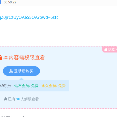
dqZ0jrCzUyOAeS5OA?pwd=6stc
隐藏
本内容需权限查看
登录后购买
9.9积分
钻石会员:
免费
永久会员:
免费
已有
90
人解锁查看