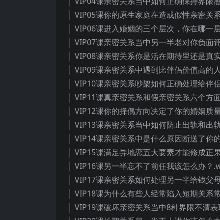
│ VIP04课亲密关系当中如何正确保持界限
│ VIP05课你的原生家庭在造成假性亲密关系
│ VIP06课进入婚姻的三个层次，你在哪一层
│ VIP07课亲密关系当中另一半老对你负面评
│ VIP08课亲密关系你是活在期待里还是真实
│ VIP09课亲密关系中遇到比伴侣价值高的人
│ VIP10课亲密关系吵架如何正确处理给伴
│ VIP11课真亲密关系和假亲密关系六个方面
│ VIP12课你的择偶方向决定了你的婚姻质量
│ VIP13课亲密关系当中如何防止出轨和出轨
│ VIP14课亲密关系中是什么原因断送了你的
│ VIP15课满足异地恋五大要素才能修成正果
│ VIP16课另一半忘不了前任我该怎么办？.
│ VIP17课亲密关系如何处理另一半给钱父母
│ VIP18课为什么有些人经常陷入短期关系常
│ VIP19课破坏亲密关系当中8种界限不清表现