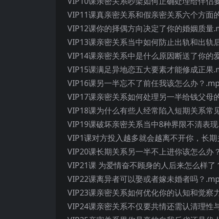
VIP10课亲密关系吵架如何正确处理给伴侣要
VIP11课真亲密关系和假亲密关系六个方面的
VIP12课你的择偶方向决定了你的婚姻质量.
VIP13课亲密关系当中如何防止出轨和出轨后
VIP14课亲密关系中是什么原因断送了你的爱
VIP15课满足异地恋五大要素才能修成正果.
VIP16课另一半忘不了前任我该怎么办？.mp
VIP17课亲密关系如何处理另一半给钱父母的
VIP18课为什么有些人经常陷入短期关系常见
VIP19课破坏亲密关系当中8种界限不清表现.
VIP1课对方投入越多就会越离不开你，长期
VIP20课长期关系另一半不上进你该怎么办？
VIP21课 为爱情奋不顾身的人后来怎么样了？
VIP22课离异者可以娶或者嫁未婚者吗？.mp
VIP23课亲密关系如何优化你的认知和觉察力
VIP24课亲密关系不仅要共情还需认清理性与