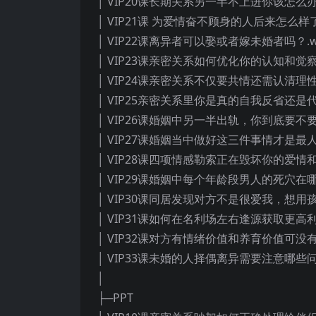
│ VIP20课长期关系另一半不上进你该怎么办
│ VIP21课 为爱情奋不顾身的人后来怎么样了
│ VIP22课离异者可以娶或者嫁未婚者吗？.
│ VIP23课亲密关系如何优化你的认知和觉察
│ VIP24课亲密关系不仅要共情还需认清理性
│ VIP25亲密关系里你是真的自我反省还是代
│ VIP26课婚姻中另一半出轨，你到底要不要
│ VIP27课婚姻当中做好这三件事情才是最人
│ VIP28课四项情感勒索正在毁坏你的爱情和
│ VIP29课婚姻中每个年龄段男人的死穴在哪
│ VIP30课同居发现对方不是很爱我，想用
│ VIP31课如何在名利场左右逢源获取更高利
│ VIP32课对方有情绪价值和养育价值可没
│ VIP33课未婚的人择偶离异需要注意哪些问
│
├─PPT