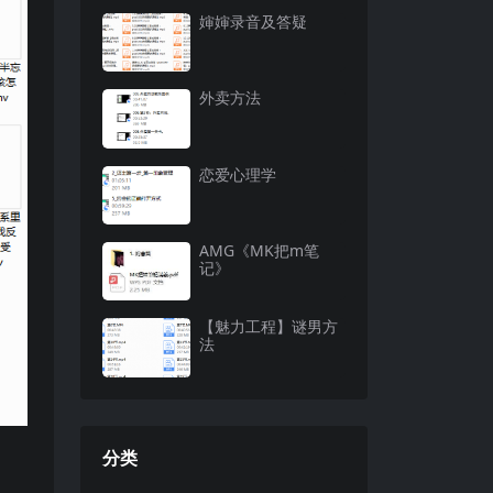
婶婶录音及答疑
外卖方法
恋爱心理学
AMG《MK把m笔
记》
【魅力工程】谜男方
法
分类