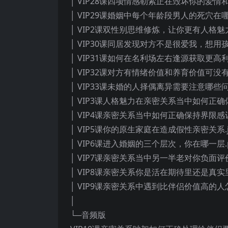
│ VIP28课四项情感勒索正在毁坏你的爱情和
│ VIP29课婚姻中每个年龄段男人的死穴在哪
│ VIP2课双性别思维修炼，让你更有人格魅力
│ VIP30课同居发现对方不是很爱我，想用
│ VIP31课如何在名利场左右逢源获取更高利
│ VIP32课对方有情绪价值和养育价值可没
│ VIP33课未婚的人择偶离异需要注意哪些问
│ VIP3课人格魅力在亲密关系当中如何正确体
│ VIP4课亲密关系当中如何正确保持界限感
│ VIP5课你的原生家庭在造成假性亲密关系.j
│ VIP6课进入婚姻的三个层次，你在哪一层.
│ VIP7课亲密关系当中另一半老对你负面评价
│ VIP8课亲密关系你是活在期待里还是真实里
│ VIP9课亲密关系中遇到比伴侣价值高的人怎
│
└─音频版