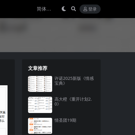
登录
文章推荐
许诺2025新版《情感
宝典》
高大橙《重开计划2.
0》
情圣团19期