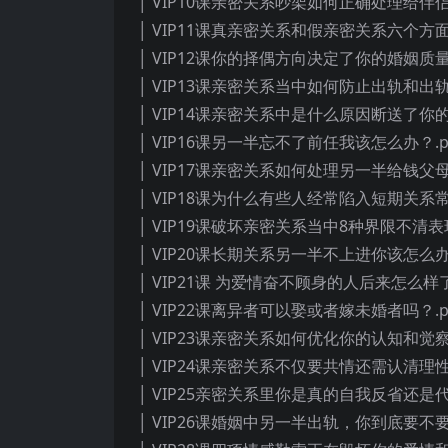
│ VIP10课亲密关系吵架如何正确处理给伴侣
│ VIP11课真亲密关系和假亲密关系六个方面
│ VIP12课你的择偶方向决定了你的婚姻质量.
│ VIP13课亲密关系当中如何防止出轨和出轨
│ VIP14课亲密关系中是什么原因断送了你的
│ VIP16课另一半忘不了前任我该怎么办？.p
│ VIP17课亲密关系如何处理另一半给钱父母
│ VIP18课为什么有些人经常陷入短期关系常
│ VIP19课破坏亲密关系当中8种界限不清表现
│ VIP20课长期关系另一半不上进你该怎么办
│ VIP21课 为爱情奋不顾身的人后来怎么样了
│ VIP22课离异者可以娶或者嫁未婚者吗？.p
│ VIP23课亲密关系如何优化你的认知和觉察
│ VIP24课亲密关系不仅要共情还需认清理性
│ VIP25亲密关系里你是真的自我反省还是代
│ VIP26课婚姻中另一半出轨，你到底要不要