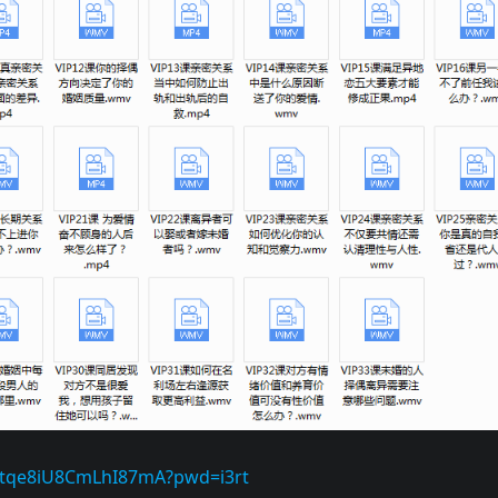
0tqe8iU8CmLhI87mA?pwd=i3rt