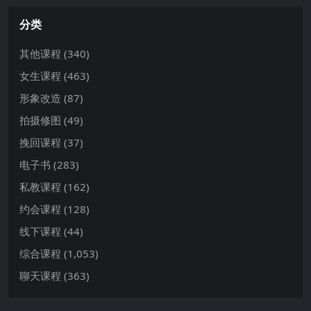
分类
其他课程
(340)
女生课程
(463)
形象改造
(87)
拍摄修图
(49)
挽回课程
(37)
电子书
(283)
私教课程
(162)
约会课程
(128)
线下课程
(44)
综合课程
(1,053)
聊天课程
(363)