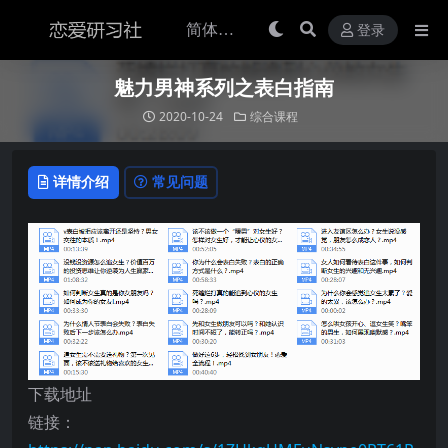
登录
魅力男神系列之表白指南
2020-10-24
综合课程
详情介绍
常见问题
下载地址
链接：