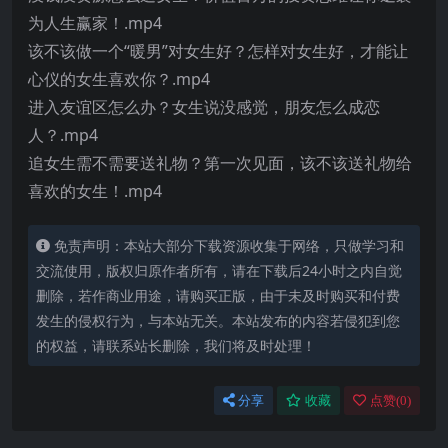
为人生赢家！.mp4
该不该做一个“暖男”对女生好？怎样对女生好，才能让
心仪的女生喜欢你？.mp4
进入友谊区怎么办？女生说没感觉，朋友怎么成恋
人？.mp4
追女生需不需要送礼物？第一次见面，该不该送礼物给
喜欢的女生！.mp4
免责声明：本站大部分下载资源收集于网络，只做学习和
交流使用，版权归原作者所有，请在下载后24小时之内自觉
删除，若作商业用途，请购买正版，由于未及时购买和付费
发生的侵权行为，与本站无关。本站发布的内容若侵犯到您
的权益，请联系站长删除，我们将及时处理！
分享
收藏
点赞(
0
)