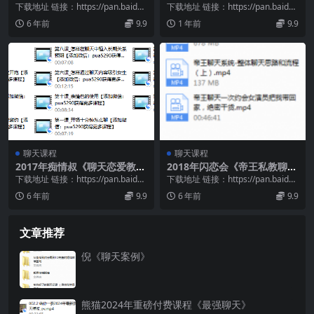
心计划》
下载地址 链接：https://pan.baidu.
下载地址 链接：https://pan.baidu.
com/s/11EPPFXs...
com/s/1MiKgHNR...
6 年前
9.9
1 年前
9.9
聊天课程
聊天课程
2017年痴情叔《聊天恋爱教
2018年闪恋会《帝王私教聊天
程》
系统》
下载地址 链接：https://pan.baidu.
下载地址 链接：https://pan.baidu.
com/s/1eU_9aBX...
com/s/1j6zh-zh...
6 年前
9.9
6 年前
9.9
文章推荐
倪《聊天案例》
熊猫2024年重磅付费课程《最强聊天》