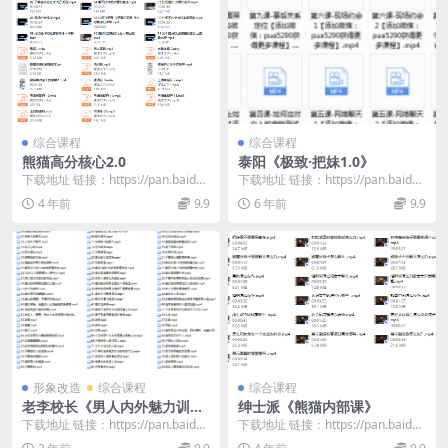
综合课程
综合课程
熊猫高分核心2.0
泰阳《极致·把妹1.0》
下载地址 链接：https://pan.baidu.
下载地址 链接：https://pan.baidu.
com/s/1EvQDOmC...
com/s/19yhqDHy...
4 年前
9.9
6 年前
9.9
形象改造
综合课程
综合课程
老李校长《男人内外魅力训练
绅士派《熊猫内部课》
营》
下载地址 链接：https://pan.baidu.
下载地址 链接：https://pan.baidu.
com/s/1WHoxaPS...
com/s/1eQAWyVQ...