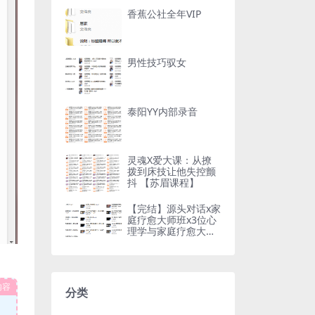
香蕉公社全年VIP
男性技巧驭女
泰阳YY内部录音
灵魂X爱大课：从撩
拨到床技让他失控颤
抖 【苏眉课程】
【完结】源头对话x家
庭疗愈大师班x3位心
理学与家庭疗愈大师
【线上视频】
内容
分类