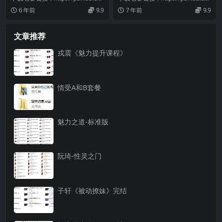
com/s/1NjA2JNx...
com/s/102OsGXb...
6 年前
9.9
7 年前
9.9
文章推荐
戎震《魅力提升课程》
情受A和B套餐
魅力之道-标准版
阮琦-性灵之门
子轩《被动撩妹》完结