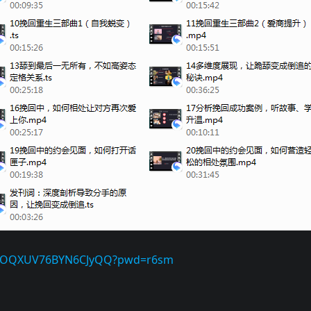
8hKOQXUV76BYN6CJyQQ?pwd=r6sm