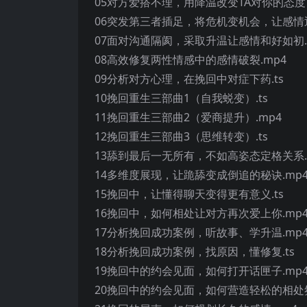
05对方爱搭不理，用降温改变TA对你的态度
06突发第三者插足，将危机变机会，让感情迅
07面对沟通隔阂，采取升温让感情和好如初.t
08高效修复两性情感中的感情破裂.mp4
09分析对方心理，在挽回中对症下药.ts
10挽回重生三部曲1（自我蜕变）.ts
11挽回重生三部曲2（爱商提升）.mp4
12挽回重生三部曲3（思维转变）.ts
13舔到最后一无所有，不如高姿态定格关系.t
14多维度展现，让跪舔变成倒追的秘诀.mp
15挽回中，让懂得聊天变得更有意义.ts
16挽回中，如何相处让对方再次爱上你.mp
17分析挽回成功案例，听故事、学升温.mp
18分析挽回成功案例，找原因，懂修复.ts
19挽回中的约会见面，如何打开话匣子.mp
20挽回中的约会见面，如何营造轻松的相处氛