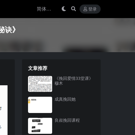
登录
秘诀》
文章推荐
《挽回爱情33堂课》
穆木
成真挽回她
良叔挽回课程