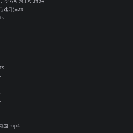
，变被动为主动.mp4
速升温.ts
s
s
4
4
4
4
围.mp4