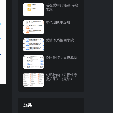
活在爱中的秘诀-亲密
之旅
本色团队中级班
爱情体系挽回学院
挽回爱情，重燃幸福
乌鸦救赎《习惯性亲
密关系》（完结）
分类