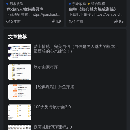
形象改造
形象改造
综合课程
危xian人物魅惑男声
白鸭《核心魅力炼成训练》
下载地址 链接：https://pan.baidu.
下载地址 链接：https://pan.baidu.
com/s/1_atqJPm...
com/s/1StecEBM...
5 年前
9.9
1 年前
9.9
文章推荐
爱上情感：完美自信（自信是男人魅力的根本，
最硬核的心态建设！）
展示面素材库
【经典课程】乐鱼穿搭
100天男哥展示面2.0
磊哥减脂塑形课程2.0