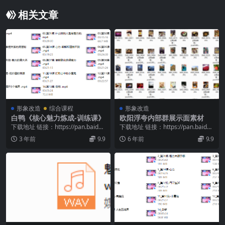
相关文章
形象改造
综合课程
形象改造
白鸭《核心魅力炼成-训练课》
欧阳浮夸内部群展示面素材
下载地址 链接：https://pan.baidu.
下载地址 链接：https://pan.baidu.
com/s/1598rNPl...
com/s/15E98kKC...
3 年前
9.9
6 年前
9.9