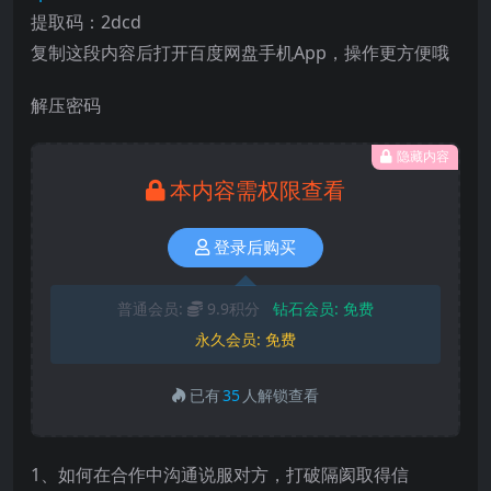
提取码：2dcd
复制这段内容后打开百度网盘手机App，操作更方便哦
解压密码
隐藏内容
本内容需权限查看
登录后购买
普通会员:
9.9积分
钻石会员:
免费
永久会员:
免费
已有
35
人解锁查看
1、如何在合作中沟通说服对方，打破隔阂取得信