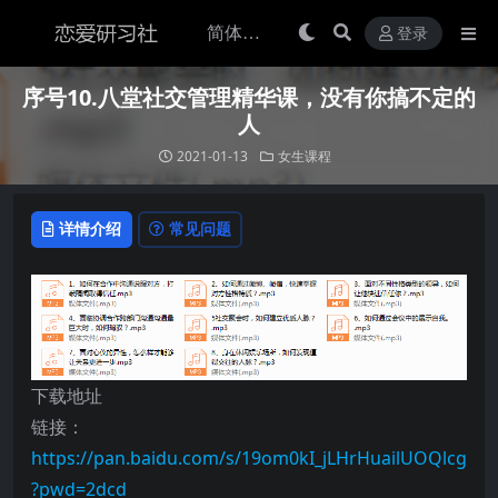
登录
序号10.八堂社交管理精华课，没有你搞不定的
人
2021-01-13
女生课程
详情介绍
常见问题
下载地址
链接：
https://pan.baidu.com/s/19om0kI_jLHrHuailUOQlcg
?pwd=2dcd