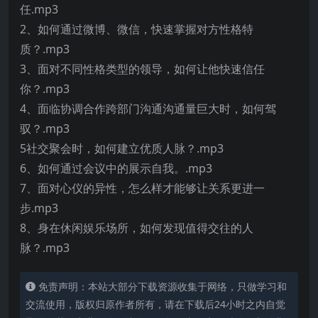
任.mp3
2、如何通过微博、微信，快速掌握对方性格特
质？.mp3
3、面对不同性格类型的领导，如何让他快速信任
你？.mp3
4、面临协调合作跨部门沟通沟通量巨大时，如何驾
驭？.mp3
5社交聚会时，如何建立优质人脉？.mp3
6、如何通过会议中的展示自我。.mp3
7、面对心仪的异性，怎么样才能够让关系更进一
步.mp3
8、身在休闲娱乐场所，如何发现值得交往的人
脉？.mp3
免责声明：本站大部分下载资源收集于网络，只做学习和
交流使用，版权归原作者所有，请在下载后24小时之内自觉