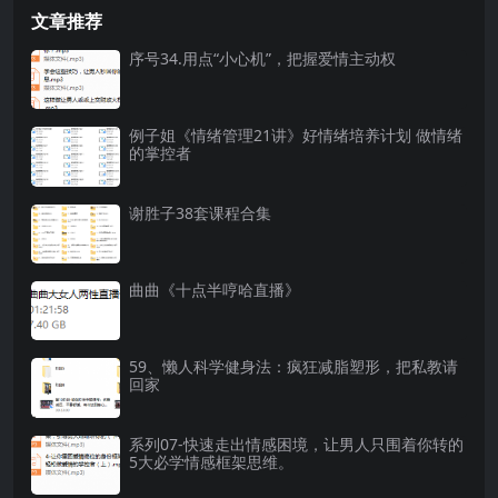
文章推荐
序号34.用点“小心机”，把握爱情主动权
例子姐《情绪管理21讲》好情绪培养计划 做情绪
的掌控者
谢胜子38套课程合集
曲曲《十点半哼哈直播》
59、懒人科学健身法：疯狂减脂塑形，把私教请
回家
系列07-快速走出情感困境，让男人只围着你转的
5大必学情感框架思维。