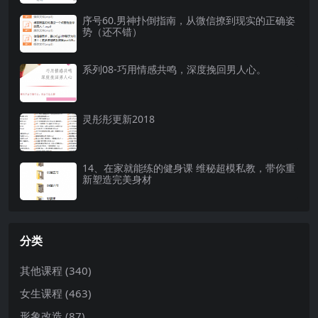
序号60.男神扑倒指南，从微信撩到现实的正确姿
势（还不错）
系列08-巧用情感共鸣，深度挽回男人心。
灵彤彤更新2018
14、在家就能练的健身课 维秘超模私教，带你重
新塑造完美身材
分类
其他课程
(340)
女生课程
(463)
形象改造
(87)