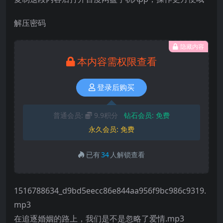
解压密码
隐藏内容
本内容需权限查看
登录后购买
普通会员:
9.9积分
钻石会员:
免费
永久会员:
免费
已有
34
人解锁查看
1516788634_d9bd5eecc86e844aa956f9bc986c9319.
mp3
在追逐婚姻的路上，我们是不是忽略了爱情.mp3