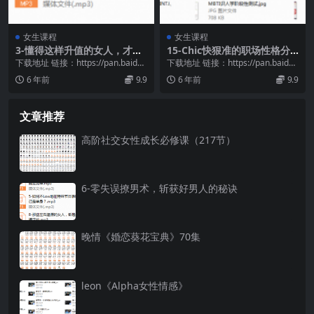
女生课程
女生课程
3-懂得这样升值的女人，才是
15-Chic快狠准的职场性格分
对男人的致命you-惑-
析。
下载地址 链接：https://pan.baidu.
下载地址 链接：https://pan.baidu.
com/s/1_9cIQzG...
com/s/1GxmjWx4...
6 年前
9.9
6 年前
9.9
文章推荐
高阶社交女性成长必修课（217节）
6-零失误撩男术，斩获好男人的秘诀
晚情《婚恋葵花宝典》70集
leon《Alpha女性情感》