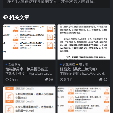
序号16.懂得这样升值的女人，才是对男人的致命诱
惑
相关文章
女生课程
女生课程
电子书
性福撩男术，撩男悦己的正确
陈昌文《美女上嫁策略》
姿势
下载地址 链接：https://pan.baidu.
下载地址 链接：https://pan.baidu.
com/s/1v1L5ylp...
com/s/1SQmwUIn...
2 年前
9.9
5 月前
9.9