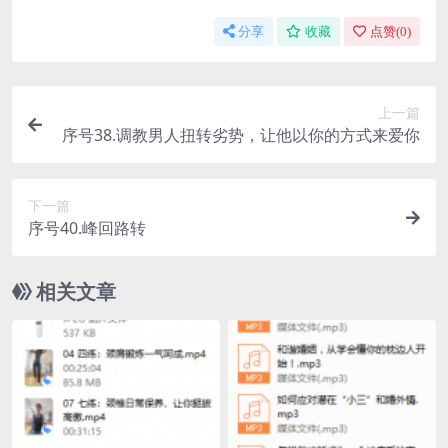
分享
收藏
点赞(
0
)
上一篇
序号38.调教男人扭转劣势，让他以你的方式来爱你
下一篇
序号40.峰回路转
相关文章