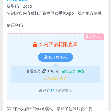
提取码：2dcd
复制这段内容后打开百度网盘手机App，操作更方便哦
解压密码
隐藏内容
本内容需权限查看
登录后购买
普通会员:
9.9积分
钻石会员:
免费
永久会员:
免费
已有
36
人解锁查看
第1课男人的三种沟通模式，暴露了他到底爱不爱