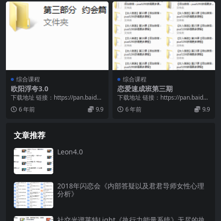
综合课程
综合课程
欧阳浮夸3.0
恋爱速成班第三期
下载地址 链接：https://pan.baidu.
下载地址 链接：https://pan.baidu.
com/s/1IFndcbI...
com/s/13JuW-l9...
6 年前
9.9
6 年前
9.9
文章推荐
Leon4.0
2018年闪恋会《内部答疑以及君君导师女性心理
分析》
社交光谱莱特Light《执行力能量系统》无尽的执