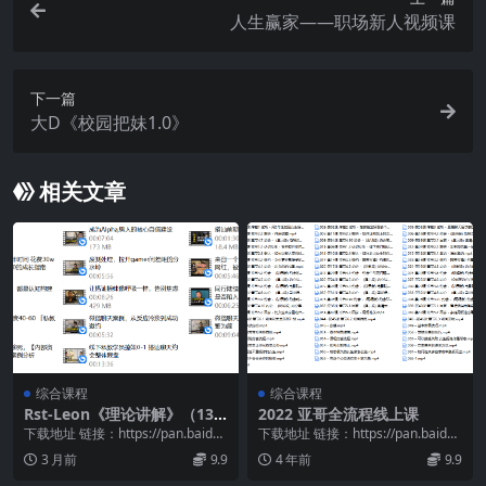
人生赢家——职场新人视频课
下一篇
大D《校园把妹1.0》
相关文章
综合课程
综合课程
Rst-Leon《理论讲解》（13
2022 亚哥全流程线上课
集）
下载地址 链接：https://pan.baidu.
下载地址 链接：https://pan.baidu.
com/s/1M0s1-sQ...
com/s/1yDtXxbW...
3 月前
9.9
4 年前
9.9