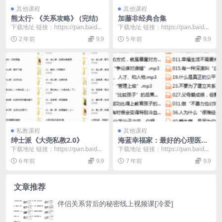
其他课程
其他课程
熊太行· 《关系攻略》 (完结)
加藤非经典合集
下载地址 链接：https://pan.baidu.
下载地址 链接：https://pan.baidu.
com/s/1hqHgxWg...
com/s/1qwRVQcR...
2 年前
9.9
5 年前
9.9
私教课程
其他课程
绅士派《大尧私教2.0》
海蓝幸福家：最好的心理医生
是自己
下载地址 链接：https://pan.baidu.
下载地址 链接：https://pan.baidu.
com/s/1dVEhHeB...
com/s/1mVHO1h_...
6 年前
9.9
7 年前
9.9
文章推荐
伴侣关系背后的秘密线上视频课[冷爱]