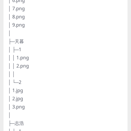
│ 6.png
│ 7.png
│ 8.png
│ 9.png
│
├─天暮
│ ├─1
│ │ 1.png
│ │ 2.png
│ │
│ └─2
│ 1.jpg
│ 2.jpg
│ 3.png
│
├─志浩