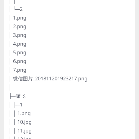
│ │
│ └─2
│ 1.png
│ 2.png
│ 3.png
│ 4.png
│ 5.png
│ 6.png
│ 7.png
│ 微信图片_201811201923217.png
│
├─潇飞
│ ├─1
│ │ 1.png
│ │ 10.jpg
│ │ 11.jpg