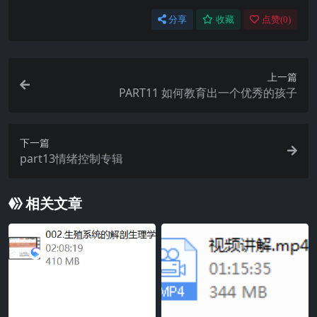
分享
收藏
点赞(
0
)
上一篇
PART11 如何教育出一个优秀的孩子
下一篇
part13情绪控制专辑
相关文章