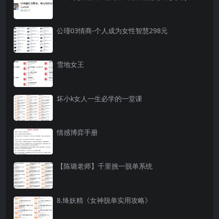
公瑾03情商-个人成为女性智慧298元
雪地女王
坏小k女人一生必学的一堂课
情感博弈手册
【陈璐老师】千里挑一脱单系统
8.绛妖精《女神脱单实用攻略》