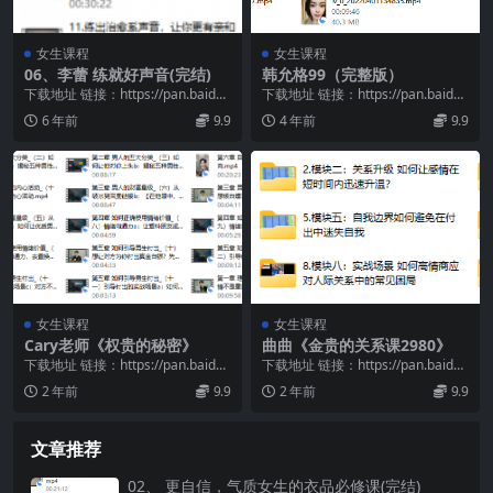
女生课程
女生课程
06、李蕾 练就好声音(完结)
韩允格99（完整版）
下载地址 链接：https://pan.baidu.
下载地址 链接：https://pan.baidu.
com/s/1HegQXk3...
com/s/1S6QMvLX...
6 年前
9.9
4 年前
9.9
女生课程
女生课程
Cary老师《权贵的秘密》
曲曲《金贵的关系课2980》
下载地址 链接：https://pan.baidu.
下载地址 链接：https://pan.baidu.
com/s/1tMEr-DG...
com/s/1zIh7U8q...
2 年前
9.9
2 年前
9.9
文章推荐
02、 更自信，气质女生的衣品必修课(完结)