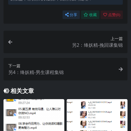
分享
收藏
点赞(
0
)
上一篇
另2：绛妖精-挽回课集锦
下一篇
另4：绛妖精-男生课程集锦
相关文章