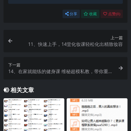
分享
收藏
点赞(
0
)
上一篇
11、快速上手，14堂化妆课轻松化出精致妆容
下一篇
14、在家就能练的健身课 维秘超模私教，带你重新
塑造完美身材
相关文章