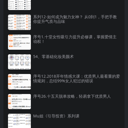
系列12-如何成为魅力女神？ 从0到1，手把手教
你提升气质与品味
序号1.十堂女性吸引力提升必修课，掌握爱情主
动权！
54、零基础化妆美颜术
序号12.2018开年情感大课：优质男人最看重的爱
情规则，总结99%女人犯过的错误
序号26.十五天脱单攻略，轻易拿下优质男人
Mu姐《引导投资》系列课