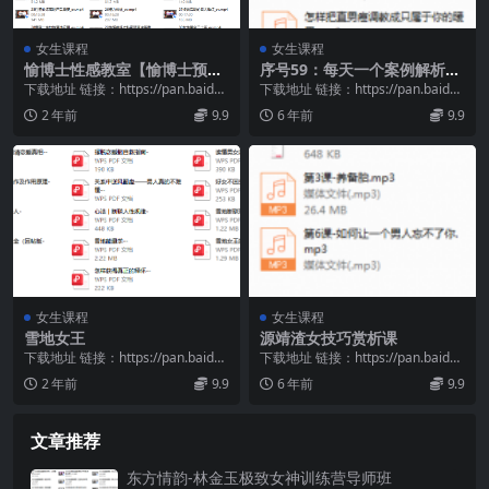
女生课程
女生课程
愉博士性感教室【愉博士预科
序号59：每天一个案例解析，
班30大亮点】
教你实用的好男人调教术
下载地址 链接：https://pan.baidu.
下载地址 链接：https://pan.baidu.
com/s/1pXJPbJ9...
com/s/1McS5-tT...
2 年前
9.9
6 年前
9.9
女生课程
女生课程
雪地女王
源靖渣女技巧赏析课
下载地址 链接：https://pan.baidu.
下载地址 链接：https://pan.baidu.
com/s/1TgRkhna...
com/s/1gFplgr8...
2 年前
9.9
6 年前
9.9
文章推荐
东方情韵-林金玉极致女神训练营导师班